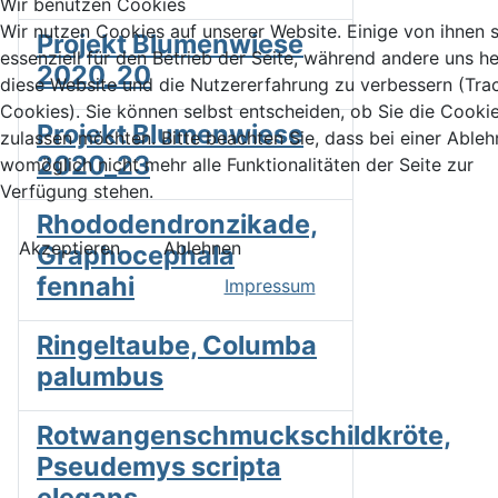
Wir benutzen Cookies
Wir nutzen Cookies auf unserer Website. Einige von ihnen 
Projekt Blumenwiese
essenziell für den Betrieb der Seite, während andere uns he
2020_20
diese Website und die Nutzererfahrung zu verbessern (Tra
Cookies). Sie können selbst entscheiden, ob Sie die Cooki
Projekt Blumenwiese
zulassen möchten. Bitte beachten Sie, dass bei einer Able
2020_23
womöglich nicht mehr alle Funktionalitäten der Seite zur
Verfügung stehen.
Rhododendronzikade,
Akzeptieren
Ablehnen
Graphocephala
fennahi
Impressum
Ringeltaube, Columba
palumbus
Rotwangenschmuckschildkröte,
Pseudemys scripta
elegans