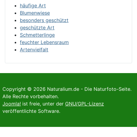
häufige Art
Blumenwiese
besonders geschützt
geschützte Art
Schmetterlinge
feuchter Lebensraum
Artenvielfalt
Copyright © 2026 Naturalium.de - Die Naturfoto-Seite.
Alle Rechte vorbehalten.
Joomla!
ist freie, unter der
GNU/GPL-Lizenz
veröffentlichte Software.