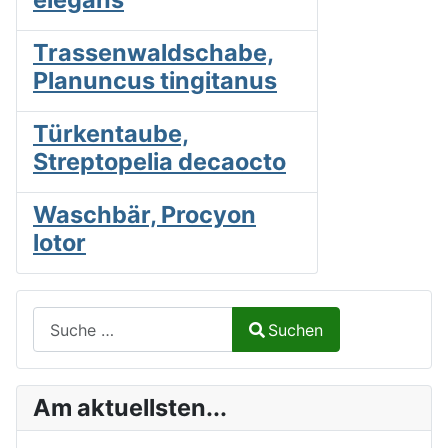
Trassenwaldschabe,
Planuncus tingitanus
Türkentaube,
Streptopelia decaocto
Waschbär, Procyon
lotor
Suchen auf Naturalium.de
Suchen
Type 2 or more characters for results.
Am aktuellsten...