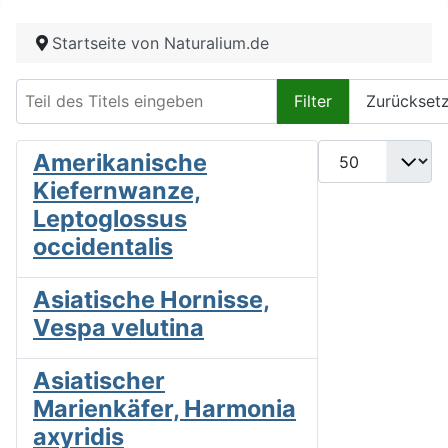
Startseite von Naturalium.de
Teil des Titels eingeben
Filter
Zurückset
Anzeige #
Amerikanische
Kiefernwanze,
Leptoglossus
occidentalis
Asiatische Hornisse,
Vespa velutina
Asiatischer
Marienkäfer, Harmonia
axyridis