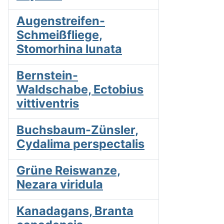
Augenstreifen-
Schmeißfliege,
Stomorhina lunata
Bernstein-
Waldschabe, Ectobius
vittiventris
Buchsbaum-Zünsler,
Cydalima perspectalis
Grüne Reiswanze,
Nezara viridula
Kanadagans, Branta