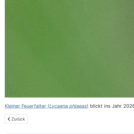
Kleiner Feuerfalter (
Lycaena phlaeas
)
blickt ins Jahr 20
Vorheriger Beitrag: Naturwissen in Bad Homburg - 4x in 2026
Zurück