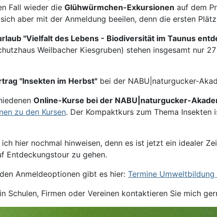
en Fall wieder die
Glühwürmchen-Exkursionen
auf dem Pr
 sich aber mit der Anmeldung beeilen, denn die ersten Plät
rlaub "Vielfalt des Lebens - Biodiversität im Taunus ent
chutzhaus Weilbacher Kiesgruben) stehen insgesamt nur 27 
trag "Insekten im Herbst"
bei der NABU|naturgucker-Akad
chiedenen
Online-Kurse bei der NABU|naturgucker-Akade
nen zu den Kursen
. Der Kompaktkurs zum Thema Insekten ist
ch hier nochmal hinweisen, denn es ist jetzt ein idealer Ze
uf Entdeckungstour zu gehen.
u den Anmeldeoptionen gibt es hier:
Termine Umweltbildung 
in Schulen, Firmen oder Vereinen kontaktieren Sie mich ger