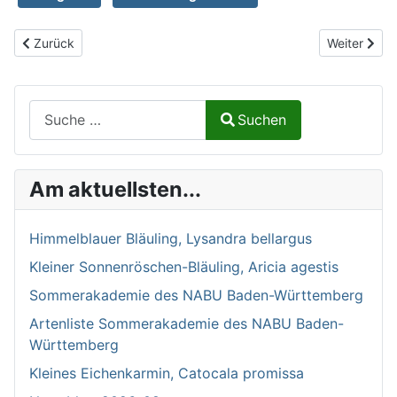
Vorheriger Beitrag: Ampfer-Grünwidderchen, Adscita statices
Nächster Bei
Zurück
Weiter
Suchen auf Naturalium.de
Suchen
Type 2 or more characters for results.
Am aktuellsten...
Himmelblauer Bläuling, Lysandra bellargus
Kleiner Sonnenröschen-Bläuling, Aricia agestis
Sommerakademie des NABU Baden-Württemberg
Artenliste Sommerakademie des NABU Baden-
Württemberg
Kleines Eichenkarmin, Catocala promissa