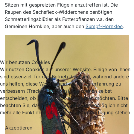
Sitzen mit gespreizten Flügeln anzutreffen ist. Die
Raupen des Sechsfleck-Widderchens benötigen
Schmetterlingsblütler als Futterpflanzen v.a. den
Gemeinen Hornklee, aber auch den
Sumpf-Hornklee
.
Wir benutzen Cookies
Wir nutzen Cookies auf unserer Website. Einige von ihnen
sind essenziell für den Betrieb der Seite, während andere
uns helfen, diese Website und die Nutzererfahrung zu
verbessern (Tracking Cookies). Sie können selbst
entscheiden, ob Sie die Cookies zulassen möchten. Bitte
beachten Sie, dass bei einer Ablehnung womöglich nicht
mehr alle Funktionalitäten der Seite zur Verfügung stehen.
Akzeptieren
Ablehnen