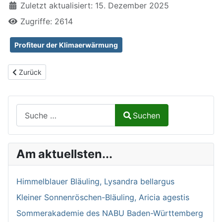
Zuletzt aktualisiert: 15. Dezember 2025
Zugriffe: 2614
Profiteur der Klimaerwärmung
Vorheriger Beitrag: Mittelmeer-Weberknecht, Opilio canestrinii
Zurück
Suchen auf Naturalium.de
Suchen
Type 2 or more characters for results.
Am aktuellsten...
Himmelblauer Bläuling, Lysandra bellargus
Kleiner Sonnenröschen-Bläuling, Aricia agestis
Sommerakademie des NABU Baden-Württemberg