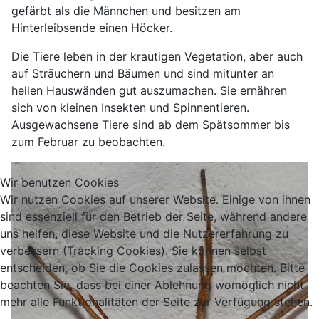
gefärbt als die Männchen und besitzen am
Hinterleibsende einen Höcker.
Die Tiere leben in der krautigen Vegetation, aber auch
auf Sträuchern und Bäumen und sind mitunter an
hellen Hauswänden gut auszumachen. Sie ernähren
sich von kleinen Insekten und Spinnentieren.
Ausgewachsene Tiere sind ab dem Spätsommer bis
zum Februar zu beobachten.
Wir benutzen Cookies
Wir nutzen Cookies auf unserer Website. Einige von ihnen
sind essenziell für den Betrieb der Seite, während andere
uns helfen, diese Website und die Nutzererfahrung zu
verbessern (Tracking Cookies). Sie können selbst
entscheiden, ob Sie die Cookies zulassen möchten. Bitte
beachten Sie, dass bei einer Ablehnung womöglich nicht
mehr alle Funktionalitäten der Seite zur Verfügung stehen.