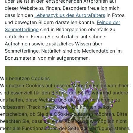
über sie ist in den entsprechenden Artprofilen auf
dieser Website zu finden. Besonders freue ich mich,
dass ich den
Lebenszyklus des Aurorafalters
in Fotos
und bewegten Bildern darstellen konnte.
Feinde der
Schmetterlinge
sind in Bildergalerien ebenfalls zu
entdecken. Freuen Sie sich daher auf schöne
Aufnahmen sowie zusätzliches Wissen über
Schmetterlinge. Natürlich sind die Mediendateien im
Bonusmaterial von mir aufgenommen.
Wir benutzen Cookies
Wir nutzen Cookies auf unserer Website. Einige von ihnen
sind essenziell für den Betrieb der Seite, während andere
uns helfen, diese Website und die Nutzererfahrung zu
verbessern (Tracking Cookies). Sie können selbst
entscheiden, ob Sie die Cookies zulassen möchten. Bitte
beachten Sie, dass bei einer Ablehnung womöglich nicht
mehr alle Funktionalitäten der Seite zur Verfügung stehen.