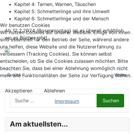
Kapitel 4: Tarnen, Warnen, Täuschen
Kapitel 5: Schmetterlinge und ihre Umwelt
Kapitel 6: Schmetterlinge und der Mensch
Wir benutzen Cookies
Ab 12.2.2024 (Rosenmontag) ist es überall erhältlich
Wir nutzen Cookies auf unserer Website. Einige von ihnen
wo es Bücher gibt!
sind essenziell für den Betrieb der Seite, während andere
uns helfen, diese Website und die Nutzererfahrung zu
verbessern (Tracking Cookies). Sie können selbst
entscheiden, ob Sie die Cookies zulassen möchten. Bitte
beachten Sie, dass bei einer Ablehnung womöglich nicht
Vorheriger Beitrag: Buchveröffentlichung - Erste Exemplare ausge
Nächster B
Zurück
Weiter
mehr alle Funktionalitäten der Seite zur Verfügung stehen.
Akzeptieren
Ablehnen
Suchen auf Naturalium.de
Suchen
Impressum
Am aktuellsten...