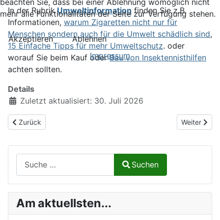
beachten Sie, dass bei einer Ablehnung womöglich nicht
In der Rubrik
Umweltinformation
finden Sie z.B.
mehr alle Funktionalitäten der Seite zur Verfügung stehen.
Informationen,
warum Zigaretten nicht nur für
Menschen sondern auch für die Umwelt schädlich sind
,
Akzeptieren
Ablehnen
15 Einfache Tipps für mehr Umweltschutz
. oder
Impressum
worauf Sie beim Kauf oder
Bau von Insektennisthilfen
achten sollten.
Details
Zuletzt aktualisiert: 30. Juli 2026
Vorheriger Beitrag: 15 Jahre Naturalium.de
Nächster Be
Zurück
Weiter
Suchen auf Naturalium.de
Suchen
Type 2 or more characters for results.
Am aktuellsten...