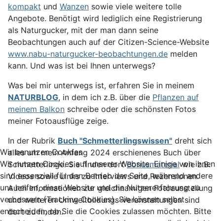
kompakt
und
Wanzen
sowie viele weitere tolle
Angebote. Benötigt wird lediglich eine Registrierung
als Naturgucker, mit der man dann seine
Beobachtungen auch auf der Citizen-Science-Website
www.nabu-naturgucker-beobachtungen.de
melden
kann. Und was ist bei Ihnen unterwegs?
Was bei mir unterwegs ist, erfahren Sie in meinem
NATURBLOG
, in dem ich z.B. über die
Pflanzen auf
meinem Balkon
schreibe oder die schönsten Fotos
meiner Fotoausflüge zeige.
In der Rubrik
Buch "Schmetterlingswissen"
dreht sich
Wir benutzen Cookies
alles um mein Anfang 2024 erschienenes Buch über
Wir nutzen Cookies auf unserer Website. Einige von ihnen
Schmetterlinge. Sie finden dort
Bonusmaterial
wie z.B.
sind essenziell für den Betrieb der Seite, während andere
Videos sowie Links zu Interviews und Rezensionen.
uns helfen, diese Website und die Nutzererfahrung zu
Auch Informationen zur gleichnamigen Fotoausstellung
verbessern (Tracking Cookies). Sie können selbst
und weiteren Umweltbildungs-Veranstaltungen sind
entscheiden, ob Sie die Cookies zulassen möchten. Bitte
dort zu finden.