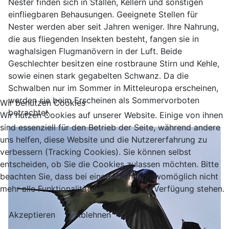
Nester finden sich in Ställen, Kellern und sonstigen
einfliegbaren Behausungen. Geeignete Stellen für
Nester werden aber seit Jahren weniger. Ihre Nahrung,
die aus fliegenden Insekten besteht, fangen sie in
waghalsigen Flugmanövern in der Luft. Beide
Geschlechter besitzen eine rostbraune Stirn und Kehle,
sowie einen stark gegabelten Schwanz. Da die
Schwalben nur im Sommer in Mitteleuropa erscheinen,
werden sie beim Erscheinen als Sommervorboten
Wir benutzen Cookies
betrachtet.
Wir nutzen Cookies auf unserer Website. Einige von ihnen
sind essenziell für den Betrieb der Seite, während andere
uns helfen, diese Website und die Nutzererfahrung zu
verbessern (Tracking Cookies). Sie können selbst
entscheiden, ob Sie die Cookies zulassen möchten. Bitte
beachten Sie, dass bei einer Ablehnung womöglich nicht
mehr alle Funktionalitäten der Seite zur Verfügung stehen.
Akzeptieren
Ablehnen