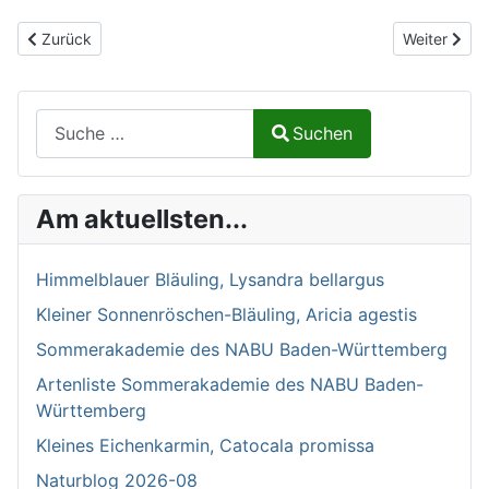
Vorheriger Beitrag: Türkentaube, Streptopelia decaocto
Nächster Be
Zurück
Weiter
Suchen auf Naturalium.de
Suchen
Type 2 or more characters for results.
Am aktuellsten...
Himmelblauer Bläuling, Lysandra bellargus
Kleiner Sonnenröschen-Bläuling, Aricia agestis
Sommerakademie des NABU Baden-Württemberg
Artenliste Sommerakademie des NABU Baden-
Württemberg
Kleines Eichenkarmin, Catocala promissa
Naturblog 2026-08