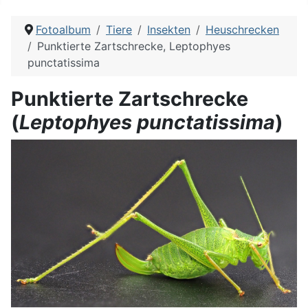
Fotoalbum
Tiere
Insekten
Heuschrecken
Punktierte Zartschrecke, Leptophyes
punctatissima
Punktierte Zartschrecke
(
Leptophyes punctatissima
)