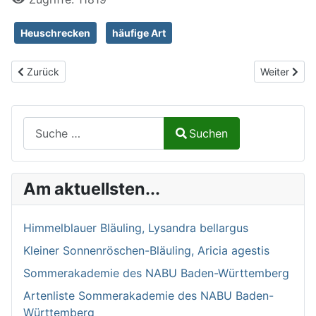
Heuschrecken
häufige Art
Vorheriger Beitrag: Zweifarbige Beißschrecke, Bicolorana bicolor
Nächster Be
Zurück
Weiter
Suchen auf Naturalium.de
Suchen
Type 2 or more characters for results.
Am aktuellsten...
Himmelblauer Bläuling, Lysandra bellargus
Kleiner Sonnenröschen-Bläuling, Aricia agestis
Sommerakademie des NABU Baden-Württemberg
Artenliste Sommerakademie des NABU Baden-
Württemberg