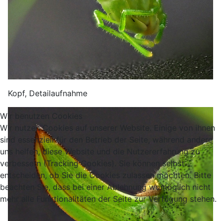
Kopf, Detailaufnahme
Wir benutzen Cookies
Wir nutzen Cookies auf unserer Website. Einige von ihnen
sind essenziell für den Betrieb der Seite, während andere
uns helfen, diese Website und die Nutzererfahrung zu
verbessern (Tracking Cookies). Sie können selbst
entscheiden, ob Sie die Cookies zulassen möchten. Bitte
beachten Sie, dass bei einer Ablehnung womöglich nicht
mehr alle Funktionalitäten der Seite zur Verfügung stehen.