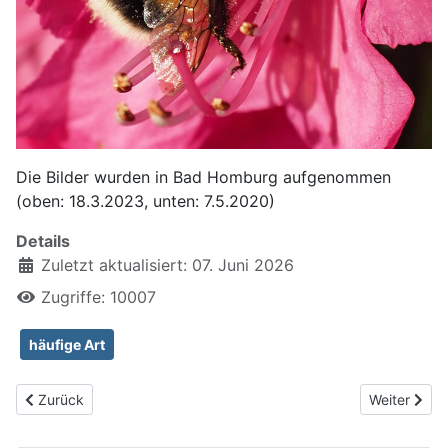
Die Bilder wurden in Bad Homburg aufgenommen
(oben: 18.3.2023, unten: 7.5.2020)
Details
Zuletzt aktualisiert: 07. Juni 2026
Zugriffe: 10007
häufige Art
Vorheriger Beitrag: Ackerhummel, Bombus pascuorum
Nächster B
Zurück
Weiter