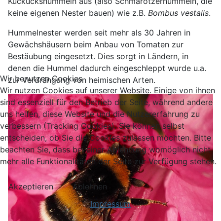
Kuckuckshummeln aus (also Schmarotzerhummeln, die
keine eigenen Nester bauen) wie z.B.
Bombus vestalis
.
Hummelnester werden seit mehr als 30 Jahren in
Gewächshäusern beim Anbau von Tomaten zur
Bestäubung eingesetzt. Dies sorgt in Ländern, in
denen die Hummel dadurch eingeschleppt wurde u.a.
Wir benutzen Cookies
zur Verdrängung von heimischen Arten.
Wir nutzen Cookies auf unserer Website. Einige von ihnen
sind essenziell für den Betrieb der Seite, während andere
uns helfen, diese Website und die Nutzererfahrung zu
verbessern (Tracking Cookies). Sie können selbst
entscheiden, ob Sie die Cookies zulassen möchten. Bitte
beachten Sie, dass bei einer Ablehnung womöglich nicht
mehr alle Funktionalitäten der Seite zur Verfügung stehen.
Akzeptieren
Ablehnen
Impressum