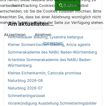
Suchen auf Naturalium.de
Suchen
verbessern (Tracking Cookies). Sie können selbst
entscheiden, ob Sie die Cookies zulassen möchten. Bitte
Type 2 or more characters for results.
beachten Sie, dass bei einer Ablehnung womöglich nicht
mehr alle Funktionalitäten der Seite zur Verfügung stehen.
Am aktuellsten...
Akzeptieren
Ablehnen
Himmelblauer Bläuling, Lysandra bellargus
Impressum
Kleiner Sonnenröschen-Bläuling, Aricia agestis
Sommerakademie des NABU Baden-Württemberg
Artenliste Sommerakademie des NABU Baden-
Württemberg
Kleines Eichenkarmin, Catocala promissa
Naturblog 2026-08
Naturblog 2026-07
Schmetterlingsrüssel
Vorankündigung Ausstellung Schmetterlingsbilder