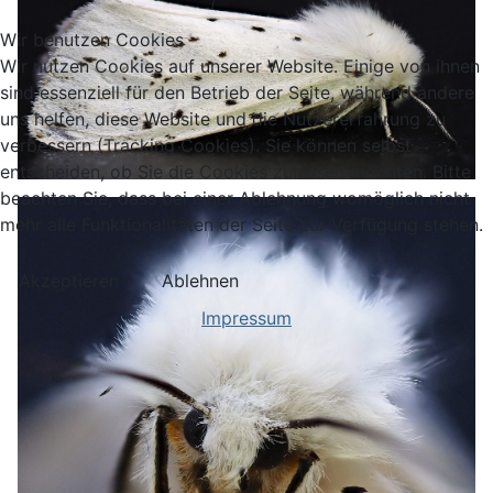
Wir benutzen Cookies
Wir nutzen Cookies auf unserer Website. Einige von ihnen
sind essenziell für den Betrieb der Seite, während andere
uns helfen, diese Website und die Nutzererfahrung zu
verbessern (Tracking Cookies). Sie können selbst
entscheiden, ob Sie die Cookies zulassen möchten. Bitte
beachten Sie, dass bei einer Ablehnung womöglich nicht
mehr alle Funktionalitäten der Seite zur Verfügung stehen.
Akzeptieren
Ablehnen
Impressum