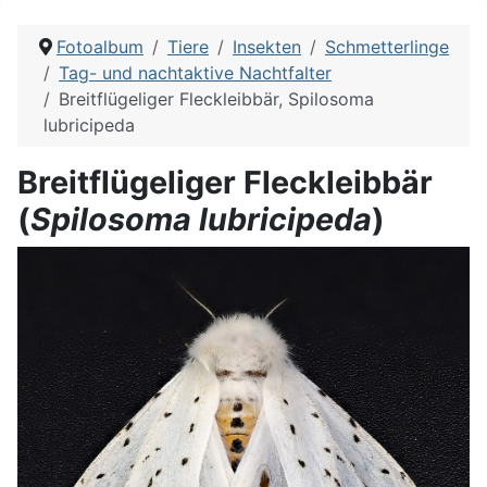
Fotoalbum
Tiere
Insekten
Schmetterlinge
Tag- und nachtaktive Nachtfalter
Breitflügeliger Fleckleibbär, Spilosoma
lubricipeda
Breitflügeliger Fleckleibbär
(
Spilosoma lubricipeda
)