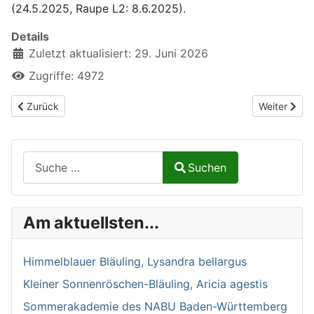
(24.5.2025, Raupe L2: 8.6.2025).
Details
Zuletzt aktualisiert: 29. Juni 2026
Zugriffe: 4972
Vorheriger Beitrag: Rotkragen-Flechtenbärchen, Atolmis rubricoll
Nächster Be
Zurück
Weiter
Suchen auf Naturalium.de
Suchen
Type 2 or more characters for results.
Am aktuellsten...
Himmelblauer Bläuling, Lysandra bellargus
Kleiner Sonnenröschen-Bläuling, Aricia agestis
Sommerakademie des NABU Baden-Württemberg