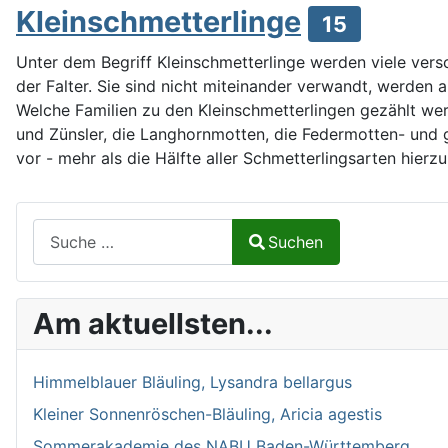
Kleinschmetterlinge
15
Unter dem Begriff Kleinschmetterlinge werden viele vers
der Falter. Sie sind nicht miteinander verwandt, werden
Welche Familien zu den Kleinschmetterlingen gezählt werde
und Zünsler, die Langhornmotten, die Federmotten- und 
vor - mehr als die Hälfte aller Schmetterlingsarten hierzu
Suchen auf Naturalium.de
Suchen
Type 2 or more characters for results.
Am aktuellsten...
Himmelblauer Bläuling, Lysandra bellargus
Kleiner Sonnenröschen-Bläuling, Aricia agestis
Sommerakademie des NABU Baden-Württemberg