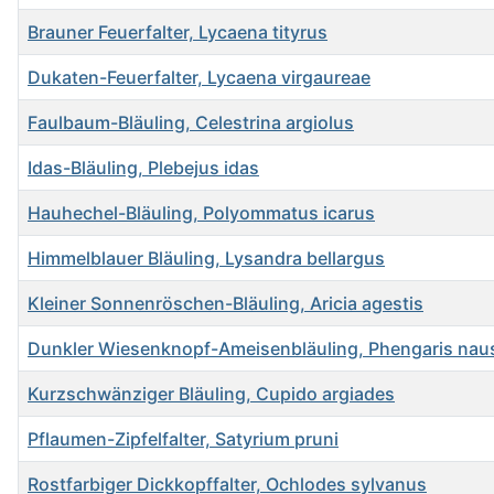
Brauner Feuerfalter, Lycaena tityrus
Dukaten-Feuerfalter, Lycaena virgaureae
Faulbaum-Bläuling, Celestrina argiolus
Idas-Bläuling, Plebejus idas
Hauhechel-Bläuling, Polyommatus icarus
Himmelblauer Bläuling, Lysandra bellargus
Kleiner Sonnenröschen-Bläuling, Aricia agestis
Dunkler Wiesenknopf-Ameisenbläuling, Phengaris nau
Kurzschwänziger Bläuling, Cupido argiades
Pflaumen-Zipfelfalter, Satyrium pruni
Rostfarbiger Dickkopffalter, Ochlodes sylvanus