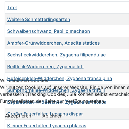
Titel
Weitere Schmetterlingsarten
Schwalbenschwanz, Papilio machaon
Ampfer-Grünwidderchen, Adscita statices
Sechsfleckwidderchen, Zygaena filipendulae
Beilfleck-Widderchen, Zygaena loti
Hufeisenklee-Widderchen, Zygaena transalpina
Wir benutzen Cookies
Wir nutzen Cookies auf unserer Website. Einige von ihnen s
Sumpfhornklee-Widderchen, Zygaena trifolii
verbessern (Tracking Cookies). Sie können selbst entschei
Funktionalitäten der Seite zur Verfügung stehen.
Esparsetten-Widderchen, Zygaena carniolica
Großer Feuerfalter, Lycaena dispar
Akzeptieren
Ablehnen
Kleiner Feuerfalter, Lycaena phlaeas