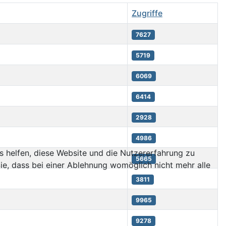
Zugriffe
7627
5719
6069
6414
2928
4986
ns helfen, diese Website und die Nutzererfahrung zu
5665
ie, dass bei einer Ablehnung womöglich nicht mehr alle
3811
9965
9278