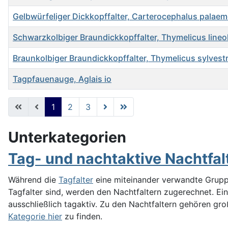
Gelbwürfeliger Dickkopffalter, Carterocephalus palae
Schwarzkolbiger Braundickkopffalter, Thymelicus lineo
Braunkolbiger Braundickkopffalter, Thymelicus sylvestr
Tagpfauenauge, Aglais io
Beiträge
1
2
3
Unterkategorien
Tag- und nachtaktive Nachtfal
Während die
Tagfalter
eine miteinander verwandte Gruppe 
Tagfalter sind, werden den Nachtfaltern zugerechnet. Ei
ausschließlich tagaktiv. Zu den Nachtfaltern gehören gro
Kategorie hier
zu finden.