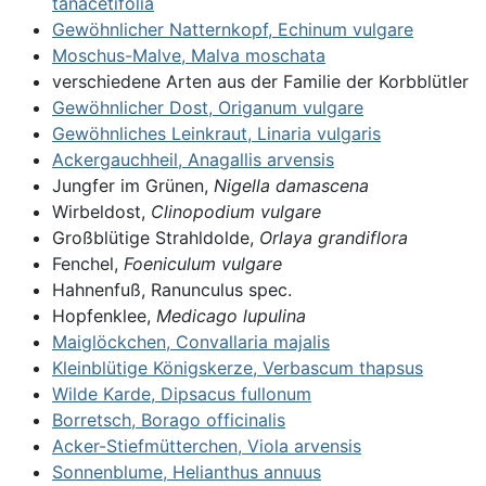
tanacetifolia
Gewöhnlicher Natternkopf, Echinum vulgare
Moschus-Malve, Malva moschata
verschiedene Arten aus der Familie der Korbblütler
Gewöhnlicher Dost, Origanum vulgare
Gewöhnliches Leinkraut, Linaria vulgaris
Ackergauchheil, Anagallis arvensis
Jungfer im Grünen,
Nigella damascena
Wirbeldost,
Clinopodium vulgare
Großblütige Strahldolde,
Orlaya grandiflora
Fenchel,
Foeniculum vulgare
Hahnenfuß, Ranunculus spec.
Hopfenklee,
Medicago lupulina
Maiglöckchen, Convallaria majalis
Kleinblütige Königskerze, Verbascum thapsus
Wilde Karde, Dipsacus fullonum
Borretsch, Borago officinalis
Acker-Stiefmütterchen, Viola arvensis
Sonnenblume, Helianthus annuus