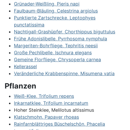
Grünader-Weißling, Pieris napi
Faulbaum-Bläuling, Celestrina argiolus
Punktierte Zartschrecke, Leptophyes
punctatissima
Nachtigall-Grashüpfer, Chorthippus biguttulus
Frühe Adonislibelle, Pyrrhosoma nymphula
Margeriten-Bohrfliege, Tephritis neesii
Große Pechlibelle, Ischnura elegans
Gemeine Florfliege, Chrysoperla carnea
Kellerassel
Veränderliche Krabbenspinne, Misumena vatia
Pflanzen
Weiß-Klee, Trifolium repens
Inkarnatklee, Trifolium incarnatum
Hoher Steinklee, Melilotus altissimus
Klatschmohn, Papaver rhoeas
Rainfarnblättriges Büschelschön, Phacelia