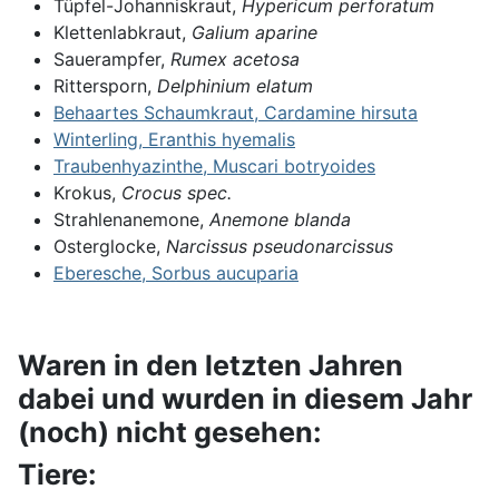
Tüpfel-Johanniskraut
,
Hypericum perforatum
Klettenlabkraut,
Galium aparine
Sauerampfer,
Rumex acetosa
Rittersporn,
Delphinium elatum
Behaartes Schaumkraut, Cardamine hirsuta
Winterling, Eranthis hyemalis
Traubenhyazinthe, Muscari botryoides
Krokus,
Crocus spec.
Strahlenanemone,
Anemone blanda
Osterglocke,
Narcissus pseudonarcissus
Eberesche, Sorbus aucuparia
Waren in den letzten Jahren
dabei und wurden in diesem Jahr
(noch) nicht gesehen:
Tiere: