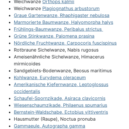
Weichwanze
Orthops kalmii
Weichwanze
Plagiognathus arbustorum
Graue Gartenwanze, Rhaphigaster nebulosa
Marmorierte Baumwanze, Halyomorpha halys
Frühlings-Baumwanze, Peribalus strictus
Grüne Stinkwanze, Palomena prasina
Nördliche Fruchtwanze, Carpocoris fuscispinus
Rotbraune Sichelwanze,
Nabis rugosus
Ameisenähnliche Sichelwanze, Himacerus
mirmicoides
Sandgebiets-Bodenwanze, Beosus maritimus
Kohlwanze, Eurydema oleraceum
Amerikanische Kiefernwanze, Leptoglossus
occidentalis
Schaufel-Spornzikade, Asiraca clavicornis
Wiesenschaumzikade, Philaenus spumarius
Bernstein-Waldschabe, Ectobius vittiventris
Hausmutter (Raupe), Noctua pronuba
Gammaeule, Autographa gamma