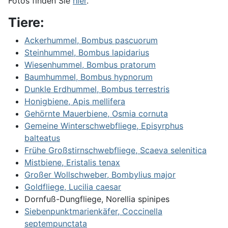
Fotos finden Sie
hier
.
Tiere:
Ackerhummel, Bombus pascuorum
Steinhummel, Bombus lapidarius
Wiesenhummel, Bombus pratorum
Baumhummel, Bombus hypnorum
Dunkle Erdhummel, Bombus terrestris
Honigbiene, Apis mellifera
Gehörnte Mauerbiene, Osmia cornuta
Gemeine Winterschwebfliege, Episyrphus
balteatus
Frühe Großstirnschwebfliege, Scaeva selenitica
Mistbiene, Eristalis tenax
Großer Wollschweber, Bombylius major
Goldfliege, Lucilia caesar
Dornfuß-Dungfliege, Norellia spinipes
Siebenpunktmarienkäfer, Coccinella
septempunctata