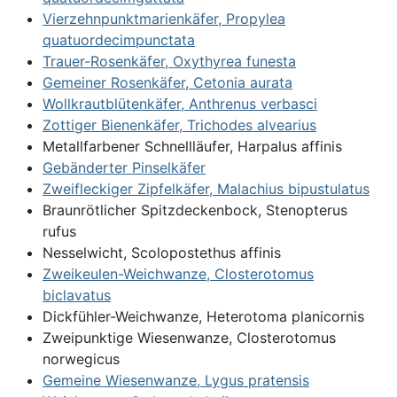
Vierzehnpunktmarienkäfer, Propylea
quatuordecimpunctata
Trauer-Rosenkäfer, Oxythyrea funesta
Gemeiner Rosenkäfer, Cetonia aurata
Wollkrautblütenkäfer, Anthrenus verbasci
Zottiger Bienenkäfer, Trichodes alvearius
Metallfarbener Schnellläufer, Harpalus affinis
Gebänderter Pinselkäfer
Zweifleckiger Zipfelkäfer, Malachius bipustulatus
Braunrötlicher Spitzdeckenbock, Stenopterus
rufus
Nesselwicht, Scolopostethus affinis
Zweikeulen-Weichwanze, Closterotomus
biclavatus
Dickfühler-Weichwanze, Heterotoma planicornis
Zweipunktige Wiesenwanze, Closterotomus
norwegicus
Gemeine Wiesenwanze, Lygus pratensis