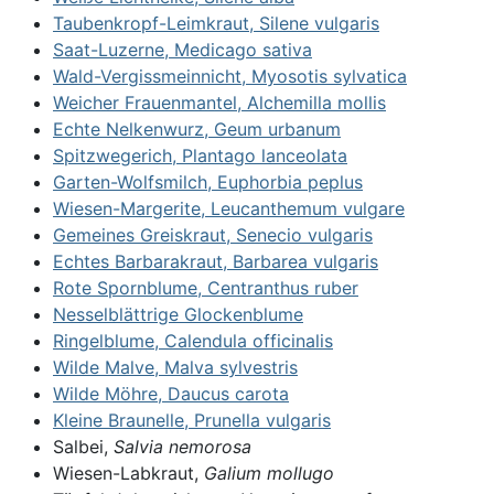
Taubenkropf-Leimkraut, Silene vulgaris
Saat-Luzerne, Medicago sativa
Wald-Vergissmeinnicht, Myosotis sylvatica
Weicher Frauenmantel, Alchemilla mollis
Echte Nelkenwurz, Geum urbanum
Spitzwegerich, Plantago lanceolata
Garten-Wolfsmilch, Euphorbia peplus
Wiesen-Margerite, Leucanthemum vulgare
Gemeines Greiskraut, Senecio vulgaris
Echtes Barbarakraut, Barbarea vulgaris
Rote Spornblume, Centranthus ruber
Nesselblättrige Glockenblume
Ringelblume, Calendula officinalis
Wilde Malve, Malva sylvestris
Wilde Möhre, Daucus carota
Kleine Braunelle, Prunella vulgaris
Salbei,
Salvia nemorosa
Wiesen-Labkraut,
Galium mollugo