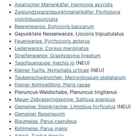
Asiatischer Marienkäfer, Harmonia axyridis
Zweiundzwanzigpunktmarienkäfer, Psyllobora
vigintiduopunctata
Beerenwanze, Dolycoris baccarum
Gepunktete Nesselwanze, Liocoris tripustulatus
Feuerwanze, Pyrrhocoris apterus
Lederwanze, Coreus marginatus
Streifenwanze, Graphosoma lineatum
Tagpfauenauge, Inachis io
(NEU)
Kleiner Fuchs, Nymphalis urticae
(NEU)
Taubenschwänzchen, Macroglossum stellatarum
Kleiner Kohlweißling, Pieris rapae
Planuncus-Waldschabe, Planuncus tingitanus
Mauer-Zebraspringspinne, Salticus scenicus
Gemeiner Steinkriecher, Lithobius forficatus
(NEU)
Gemeiner Regenwurm
Blaumeise, Parus caeruleus
Kohlmeise, Parus major
Amsel, Turdus merula