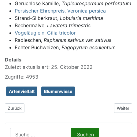
Geruchlose Kamille,
Tripleurospermum perforatum
Persischer Ehrenpreis, Veronica persica
Strand-Silberkraut,
Lobularia maritima
Bechermalve,
Lavatera trimestris
Vogeläuglein, Gilia tricolor
Radieschen,
Raphanus sativus var. sativus
Echter Buchweizen,
Fagopyrum esculentum
Details
Zuletzt aktualisiert: 25. Oktober 2022
Zugriffe: 4953
Artenvielfalt
Blumenwiese
Vorheriger Beitrag: BUND-Schmetterlingsführung 14.7.2023 - Arte
Nächster 
Zurück
Weiter
Suchen auf Naturalium.de
Suchen