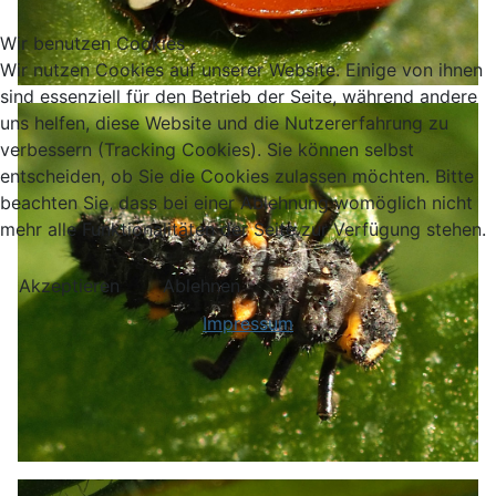
Wir benutzen Cookies
Wir nutzen Cookies auf unserer Website. Einige von ihnen
sind essenziell für den Betrieb der Seite, während andere
uns helfen, diese Website und die Nutzererfahrung zu
verbessern (Tracking Cookies). Sie können selbst
entscheiden, ob Sie die Cookies zulassen möchten. Bitte
beachten Sie, dass bei einer Ablehnung womöglich nicht
mehr alle Funktionalitäten der Seite zur Verfügung stehen.
Akzeptieren
Ablehnen
Impressum