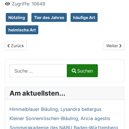
Zugriffe: 10649
Nützling
Tier des Jahres
häufige Art
heimische Art
Vorheriger Beitrag: Hirschkäfer, Lucanus cervus
Nächster Be
Zurück
Weiter
Suchen auf Naturalium.de
Suchen
Type 2 or more characters for results.
Am aktuellsten...
Himmelblauer Bläuling, Lysandra bellargus
Kleiner Sonnenröschen-Bläuling, Aricia agestis
Sommerakademie des NABU Baden-Württemberg