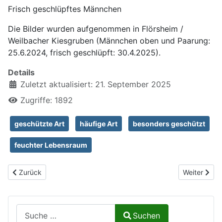
Frisch geschlüpftes Männchen
Die Bilder wurden aufgenommen in Flörsheim /
Weilbacher Kiesgruben (Männchen oben und Paarung:
25.6.2024, frisch geschlüpft: 30.4.2025).
Details
Zuletzt aktualisiert: 21. September 2025
Zugriffe: 1892
geschützte Art
häufige Art
besonders geschützt
feuchter Lebensraum
Vorheriger Beitrag: Große Pechlibelle, Ischnura elegans
Nächster Be
Zurück
Weiter
Suchen auf Naturalium.de
Suchen