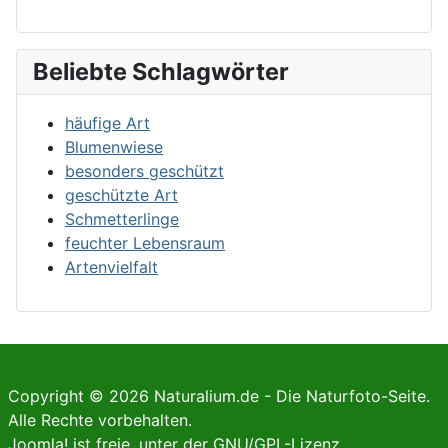
Beliebte Schlagwörter
häufige Art
Blumenwiese
besonders geschützt
geschützte Art
Schmetterlinge
feuchter Lebensraum
Artenvielfalt
Copyright © 2026 Naturalium.de - Die Naturfoto-Seite.
Alle Rechte vorbehalten.
Joomla!
ist freie, unter der
GNU/GPL-Lizenz