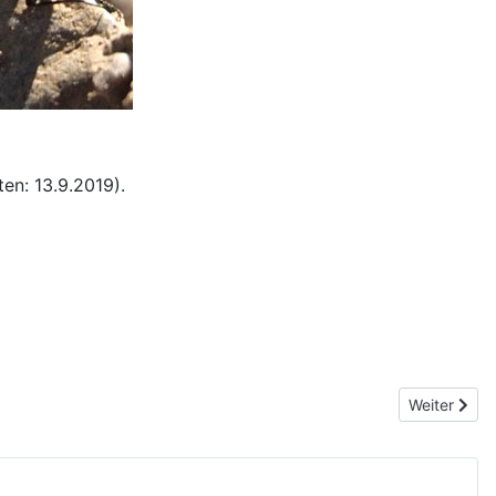
en: 13.9.2019).
Nächster Be
Weiter