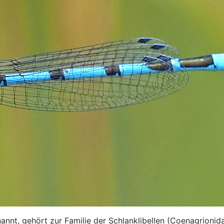
nnt, gehört zur Familie der Schlanklibellen (Coenagrionida