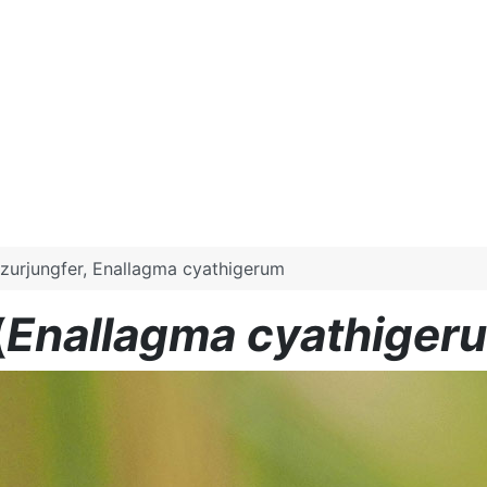
zurjungfer, Enallagma cyathigerum
(
Enallagma cyathiger