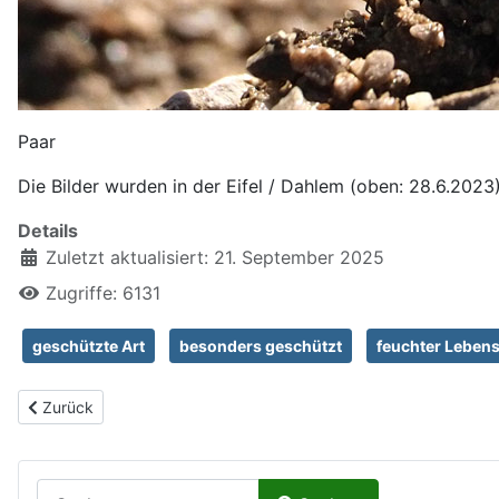
Paar
Die Bilder wurden in der Eifel / Dahlem (oben: 28.6.202
Details
Zuletzt aktualisiert: 21. September 2025
Zugriffe: 6131
geschützte Art
besonders geschützt
feuchter Leben
Vorheriger Beitrag: Hufeisen-Azurjungfer, Coenagrion puella
Zurück
Suchen auf Naturalium.de