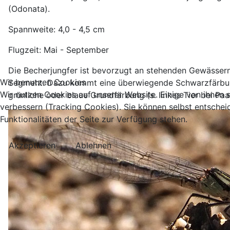
(Odonata).
Spannweite: 4,0 - 4,5 cm
Flugzeit: Mai - September
Die Becherjungfer ist bevorzugt an stehenden Gewässern 
Wir benutzen Cookies
Segment. Dazu kommt eine überwiegende Schwarzfärbung 
Wir nutzen Cookies auf unserer Website. Einige von ihnen s
grünliche oder blaue Grundfärbung (s. linkes Tier bei Paa
verbessern (Tracking Cookies). Sie können selbst entschei
Funktionalitäten der Seite zur Verfügung stehen.
Akzeptieren
Ablehnen