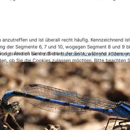
anzutreffen und ist überall recht häufig. Kennzeichnend is
der Segmente 6, 7 und 10, wogegen Segment 8 und 9 blau 
ind essenziell für den Betrieb der Seite, während andere u
rung). Ähnlich sieht z.B. die
Hufeisen-Azurjungfer (
Coenagri
den, ob Sie die Cookies zulassen möchten. Bitte beachten S
Impressum