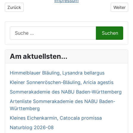
Impressum
Vorheriger Beitrag: Vierfleck-Eichenwanze, Dryophilocoris flavo
Nächster B
Zurück
Weiter
Suchen auf Naturalium.de
Suchen
Am aktuellsten...
Himmelblauer Bläuling, Lysandra bellargus
Kleiner Sonnenröschen-Bläuling, Aricia agestis
Sommerakademie des NABU Baden-Württemberg
Artenliste Sommerakademie des NABU Baden-
Württemberg
Kleines Eichenkarmin, Catocala promissa
Naturblog 2026-08