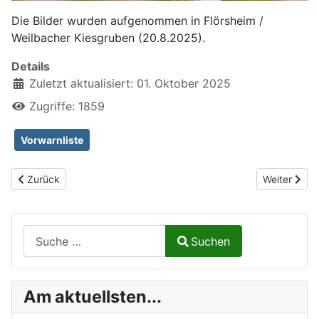
Die Bilder wurden aufgenommen in Flörsheim /
Weilbacher Kiesgruben (20.8.2025).
Details
Zuletzt aktualisiert: 01. Oktober 2025
Zugriffe: 1859
Vorwarnliste
Vorheriger Beitrag: Roesels Beißschrecke, Roeseliana roeselii
Nächster Be
Zurück
Weiter
Suchen auf Naturalium.de
Suchen
Type 2 or more characters for results.
Am aktuellsten...