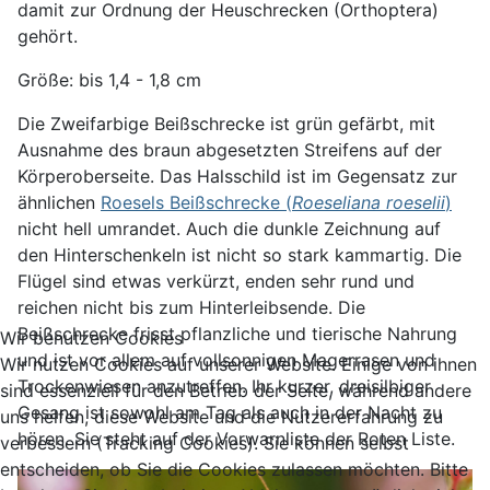
damit zur Ordnung der Heuschrecken (Orthoptera)
gehört.
Größe: bis 1,4 - 1,8 cm
Die Zweifarbige Beißschrecke ist grün gefärbt, mit
Ausnahme des braun abgesetzten Streifens auf der
Körperoberseite. Das Halsschild ist im Gegensatz zur
ähnlichen
Roesels Beißschrecke (
Roeseliana roeselii
)
nicht hell umrandet. Auch die dunkle Zeichnung auf
den Hinterschenkeln ist nicht so stark kammartig. Die
Flügel sind etwas verkürzt, enden sehr rund und
reichen nicht bis zum Hinterleibsende. Die
Beißschrecke frisst pflanzliche und tierische Nahrung
Wir benutzen Cookies
und ist vor allem auf vollsonnigen Magerrasen und
Wir nutzen Cookies auf unserer Website. Einige von ihnen
Trockenwiesen anzutreffen. Ihr kurzer, dreisilbiger
sind essenziell für den Betrieb der Seite, während andere
Gesang ist sowohl am Tag als auch in der Nacht zu
uns helfen, diese Website und die Nutzererfahrung zu
hören. Sie steht auf der Vorwarnliste der Roten Liste.
verbessern (Tracking Cookies). Sie können selbst
entscheiden, ob Sie die Cookies zulassen möchten. Bitte