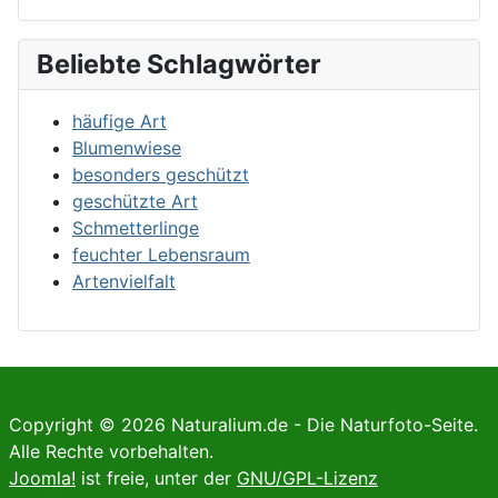
Beliebte Schlagwörter
häufige Art
Blumenwiese
besonders geschützt
geschützte Art
Schmetterlinge
feuchter Lebensraum
Artenvielfalt
Copyright © 2026 Naturalium.de - Die Naturfoto-Seite.
Alle Rechte vorbehalten.
Joomla!
ist freie, unter der
GNU/GPL-Lizenz