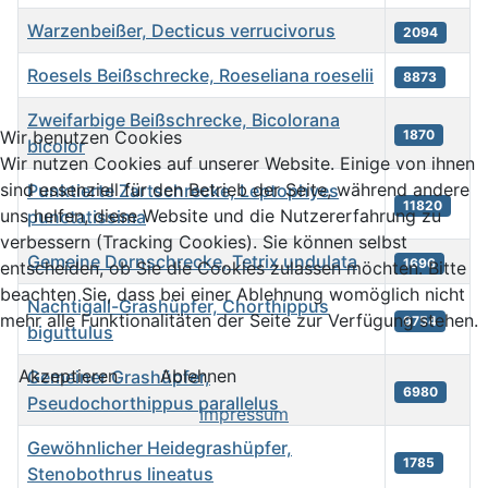
Warzenbeißer, Decticus verrucivorus
2094
Roesels Beißschrecke, Roeseliana roeselii
8873
Zweifarbige Beißschrecke, Bicolorana
1870
Wir benutzen Cookies
bicolor
Wir nutzen Cookies auf unserer Website. Einige von ihnen
sind essenziell für den Betrieb der Seite, während andere
Punktierte Zartschrecke, Leptophyes
11820
uns helfen, diese Website und die Nutzererfahrung zu
punctatissima
verbessern (Tracking Cookies). Sie können selbst
Gemeine Dornschrecke, Tetrix undulata
1696
entscheiden, ob Sie die Cookies zulassen möchten. Bitte
beachten Sie, dass bei einer Ablehnung womöglich nicht
Nachtigall-Grashüpfer, Chorthippus
mehr alle Funktionalitäten der Seite zur Verfügung stehen.
9754
biguttulus
Akzeptieren
Ablehnen
Gemeiner Grashüpfer,
6980
Pseudochorthippus parallelus
Impressum
Gewöhnlicher Heidegrashüpfer,
1785
Stenobothrus lineatus