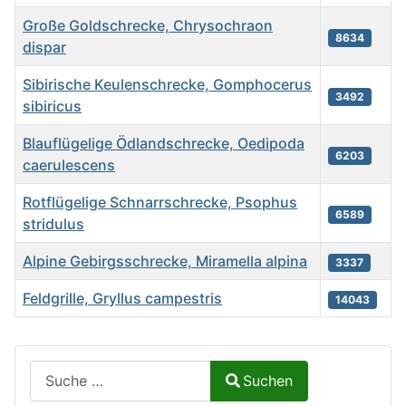
Große Goldschrecke, Chrysochraon
8634
dispar
Sibirische Keulenschrecke, Gomphocerus
3492
sibiricus
Blauflügelige Ödlandschrecke, Oedipoda
6203
caerulescens
Rotflügelige Schnarrschrecke, Psophus
6589
stridulus
Alpine Gebirgsschrecke, Miramella alpina
3337
Feldgrille, Gryllus campestris
14043
Beiträge
Suchen auf Naturalium.de
Suchen