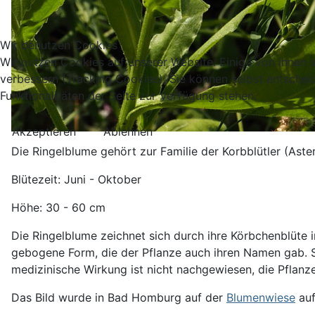
Wir benutzen Cookies
Wir nutzen Cookies auf unserer Website. Einige von ihnen s
verbessern (Tracking Cookies). Sie können selbst entschei
Funktionalitäten der Seite zur Verfügung stehen.
Akzeptieren
Ablehnen
Die Ringelblume gehört zur Familie der Korbblütler (Aste
Blütezeit: Juni - Oktober
Höhe: 30 - 60 cm
Die Ringelblume zeichnet sich durch ihre Körbchenblüte in
gebogene Form, die der Pflanze auch ihren Namen gab. S
medizinische Wirkung ist nicht nachgewiesen, die Pflanze
Das Bild wurde in Bad Homburg auf der
Blumenwiese
auf