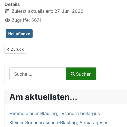
Details
Zuletzt aktualisiert: 27. Juni 2020
Zugriffe: 5671
Heilpflanze
Vorheriger Beitrag: Nickender Zweizahn, Bidens cernua
Zurück
Suchen auf Naturalium.de
Suchen
Type 2 or more characters for results.
Am aktuellsten...
Himmelblauer Bläuling, Lysandra bellargus
Kleiner Sonnenröschen-Bläuling, Aricia agestis