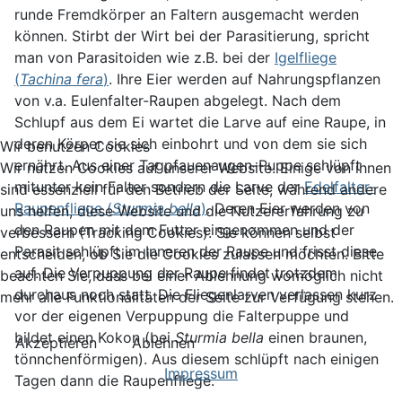
runde Fremdkörper an Faltern ausgemacht werden
können. Stirbt der Wirt bei der Parasitierung, spricht
man von Parasitoiden wie z.B. bei der
Igelfliege
(
Tachina fera
)
. Ihre Eier werden auf Nahrungspflanzen
von v.a. Eulenfalter-Raupen abgelegt. Nach dem
Schlupf aus dem Ei wartet die Larve auf eine Raupe, in
deren Körper sie sich einbohrt und von dem sie sich
Wir benutzen Cookies
ernährt. Aus einer Tagpfauenaugen-Puppe schlüpft
Wir nutzen Cookies auf unserer Website. Einige von ihnen
mitunter kein Falter sondern die Larve der
Edelfalter-
sind essenziell für den Betrieb der Seite, während andere
Raupenfliege (
Sturmia bella
)
. Deren Eier werden von
uns helfen, diese Website und die Nutzererfahrung zu
den Raupen mit dem Futter eingenommen und der
verbessern (Tracking Cookies). Sie können selbst
Parasit schlüpft im Inneren der Raupe und frisst diese
entscheiden, ob Sie die Cookies zulassen möchten. Bitte
auf. Die Verpuppung der Raupe findet trotzdem
beachten Sie, dass bei einer Ablehnung womöglich nicht
durchaus noch statt. Die Fliegenlarven verlassen kurz
mehr alle Funktionalitäten der Seite zur Verfügung stehen.
vor der eigenen Verpuppung die Falterpuppe und
bildet einen Kokon (bei
Sturmia bella
einen braunen,
Akzeptieren
Ablehnen
tönnchenförmigen). Aus diesem schlüpft nach einigen
Impressum
Tagen dann die Raupenfliege.