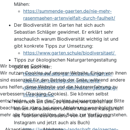
Mähen:
https://summende-gaerten.de/nie-mehr-
rasenmaehen-artenvielfalt-durch-faulheit/
Der Biodiversität im Garten hat sich auch
Sebastian Schläger gewidmet. Er erklärt sehr
anschaulich warum Biodiversität wichtig ist und
gibt konkrete Tipps zur Umsetzung:
https://www.garten.schule/biodiversitaet/
Tipps zur ökologischen Naturgartengestaltung
Wir benutzen Cookies
gibt es auch hier:
Wir nutzen Cookies auf unserer Website. Einige von ihnen
https://www.ellis-garten.de/naturgarten-
sind essenziell für den Betrieb der Seite, während andere
ideen-fuer-oekologisch-orientierte-
uns helfen, diese Website und die Nutzererfahrung zu
gartenbesitzer-zur-naturnahen-gestaltung-
verbessern (Tracking Cookies). Sie können selbst
ihres-gartens/
entscheiden, ob Sie die Cookies zulassen möchten. Bitte
Hier noch ein Link, zu Bildern, wie Gärten auf
beachten Sie, dass bei einer Ablehnung womöglich nicht
keinen Fall aussehen sollten: Moderne Kiesgärten
mehr alle Funktionalitäten der Seite zur Verfügung stehen.
als "Gärten des Grauens" von Ulf Soltau (auf
Instagram und jetzt auch als Buch)
https://www.garten-landschaft.de/gaerten-
Akzeptieren
Ablehnen