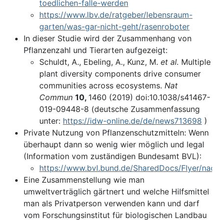
toedlichen-falle-werden
https://www.lbv.de/ratgeber/lebensraum-
garten/was-gar-nicht-geht/rasenroboter
In dieser Studie wird der Zusammenhang von
Pflanzenzahl und Tierarten aufgezeigt:
Schuldt, A., Ebeling, A., Kunz, M.
et al.
Multiple
plant diversity components drive consumer
communities across ecosystems.
Nat
Commun
10,
1460 (2019) doi:10.1038/s41467-
019-09448-8 (deutsche Zusammenfassung
unter:
https://idw-online.de/de/news713698
)
Private Nutzung von Pflanzenschutzmitteln: Wenn
überhaupt dann so wenig wier möglich und legal
(Information vom zuständigen Bundesamt BVL):
https://www.bvl.bund.de/SharedDocs/Flyer/nach
Eine Zusammenstellung wie man
umweltverträglich gärtnert und welche Hilfsmittel
man als Privatperson verwenden kann und darf
vom Forschungsinstitut für biologischen Landbau