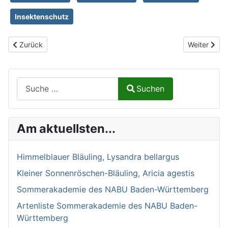
Insektenschutz
Vorheriger Beitrag: Bücher und Links zur Tier- und Pflanzenbes
Nächster Be
Zurück
Weiter
Suchen auf Naturalium.de
Suchen
Type 2 or more characters for results.
Am aktuellsten...
Himmelblauer Bläuling, Lysandra bellargus
Kleiner Sonnenröschen-Bläuling, Aricia agestis
Sommerakademie des NABU Baden-Württemberg
Artenliste Sommerakademie des NABU Baden-
Württemberg