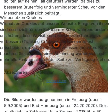
sollten auf keinen Fall gefüttert werden, da dies zu
besserem Bruterfolg und verminderter Scheu vor den
Menschen zusätzlich beiträgt.
Wir benutzen Cookies
Wir nutzen Cookies auf unserer Website. Einige von ihnen
sind essenziell für den Betrieb der Seite, während andere
uns helfen, diese Website und die Nutzererfahrung zu
verbessern (Tracking Cookies). Sie können selbst
entscheiden, ob Sie die Cookies zulassen möchten. Bitte
beachten Sie, dass bei einer Ablehnung womöglich nicht
mehr alle Funktionalitäten der Seite zur Verfügung stehen.
Akzeptieren
Ablehnen
Impressum
Die Bilder wurden aufgenommen in Freiburg (oben:
5.9.2005) und Bad Homburg (unten: 24.20.2020). Dort
zählte ich im Schlosspark im Sommer 2018 über 50