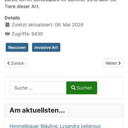
Tiere dieser Art.
Details
Zuletzt aktualisiert: 06. Mai 2026
Zugriffe: 9430
Neozoen
invasive Art
Vorheriger Beitrag: Graugans, Anser anser
Nächster Be
Zurück
Weiter
Suchen auf Naturalium.de
Suchen
Type 2 or more characters for results.
Am aktuellsten...
Himmelblauer Bläuling, Lysandra bellargus