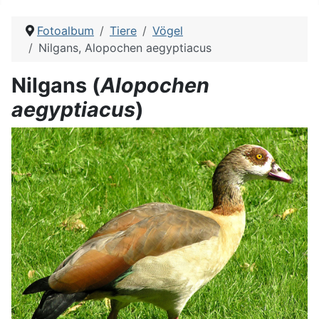
Fotoalbum
Tiere
Vögel
Nilgans, Alopochen aegyptiacus
Nilgans (
Alopochen
aegyptiacus
)