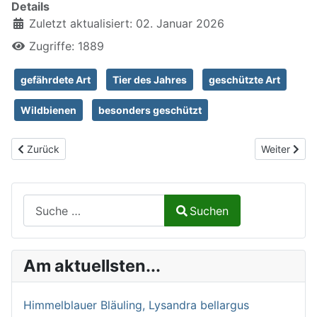
Details
Zuletzt aktualisiert: 02. Januar 2026
Zugriffe: 1889
gefährdete Art
Tier des Jahres
geschützte Art
Wildbienen
besonders geschützt
Vorheriger Beitrag: Rote Ehrenpreis-Sandbiene, Andrena labiata
Nächster Be
Zurück
Weiter
Suchen auf Naturalium.de
Suchen
Type 2 or more characters for results.
Am aktuellsten...
Himmelblauer Bläuling, Lysandra bellargus