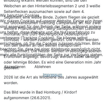
eindeutig erkannt werden können, sind bei den
Weibchen an den Hinterleibssegmenten 2 und 3 weiße
Seitenflecken auszumachen sowie auf dem 4.
Wir benutzen Cookies
Segement eine weiße Binde. Zudem fliegen sie gezielt
Wir nutzen Cookies auf unserer Website. Einige von ihnen
nur Glockenblumen (Gattung
Campanula
) an. Nur zwei
sind essenziell für den Betrieb der Seite, während andere
weitere Pflanzenarten - Berg-Sandglöckchen (
Jasmine
uns helfen, diese Website und die Nutzererfahrung zu
montana
) und Duft-Becherglocke (
Adenophora
verbessern (Tracking Cookies). Sie können selbst
confusa
) - werden zudem genutzt. Die Pollen werden
entscheiden, ob Sie die Cookies zulassen möchten. Bitte
von den Bienen an den Beinen transportiert
beachten Sie, dass bei einer Ablehnung womöglich nicht
(Beinsammler). Die Nester werden in selbstgegrabenen
mehr alle Funktionalitäten der Seite zur Verfügung stehen.
Erdhöhlen angelegt. Bevorzugt werden dabei sandige
oder lehmige Böden. Es wird eine Generation mim Jahr
Akzeptieren
Ablehnen
gebildet.
Impressum
2026 ist die Art als Wildbiene des Jahres ausgewählt
worden.
Das Bild wurde in Bad Homburg / Kirdorf
aufgenommen (26.6.2021).