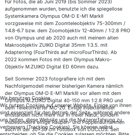
Für Fotos, die ab Juni 2019 (bis Sommer 2023)
aufgenommen wurden, benutzte ich die spiegellose
Systemkamera Olympus OM-D E-M1 MarkII
vorzgsweise mit dem Zoomteleobjektiv 75-300mm /
1:4.8-6.7 bzw. dem Zoomobjektiv 12-40mm / 1:2.8 PRO
von Olympus und ab 2020 auch mit meinem alten
Makroobjektiv ZUIKO Digital 35mm 1:3.5. mit
Adapterring (FourThirds auf microFourThirds). Ab
2022 kommen Fotos mit dem Olympus Makro-
Objektiv M.ZUIKO Digital ED 60mm dazu.
Seit Sommer 2023 fotografiere ich mit dem
Nachfolgemodell meiner bisherigen Kamera nämlich
der Olympus OM-D E-M1 MarkIII vor allem mit dem
Wir benutzen Cookies
Olympus M.ZUIKO Digital 40-150 mm 1:2.8 PRO und
Wir nutzen Cookies auf unserer Website. Einige von ihnen
dem Telekonverter MC-20. Einige Insektenbilder
sind essenziell für den Betrieb der Seite, während andere
entstanden nicht mehr nur in freier Natur, sondern
uns helfen, diese Website und die Nutzererfahrung zu
insbesondere einige Raupen- und Puppenaufnahmen
verbessern (Tracking Cookies). Sie können selbst
auch in der 30x30 cm Fotobox von DUCLUS. Seit
entscheiden, ob Sie die Cookies zulassen möchten. Bitte