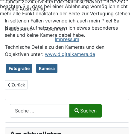
Januar 2024 erweitert die Nahlinse Raynox DCR-250
beachten Sie, dass bei einer Ablehnung womöglich nicht
meine Ausrüstung.
mehr alle Funktionalitäten der Seite zur Verfügung stehen.
In seltenen Fällen verwende ich auch mein Pixel 8a
Handy zur Aufnahme, wenn ich etwas besonderes
Akzeptieren
Ablehnen
sehe und keine Kamera dabei habe.
Impressum
Technische Details zu den Kameras und den
Objektiven unter:
www.digitalkamera.de
Fotografie
Kamera
Vorheriger Beitrag: Fotoalbum
Zurück
Suchen auf Naturalium.de
Suchen
Type 2 or more characters for results.