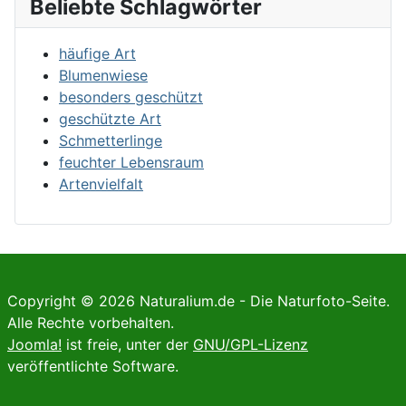
Beliebte Schlagwörter
häufige Art
Blumenwiese
besonders geschützt
geschützte Art
Schmetterlinge
feuchter Lebensraum
Artenvielfalt
Copyright © 2026 Naturalium.de - Die Naturfoto-Seite.
Alle Rechte vorbehalten.
Joomla!
ist freie, unter der
GNU/GPL-Lizenz
veröffentlichte Software.