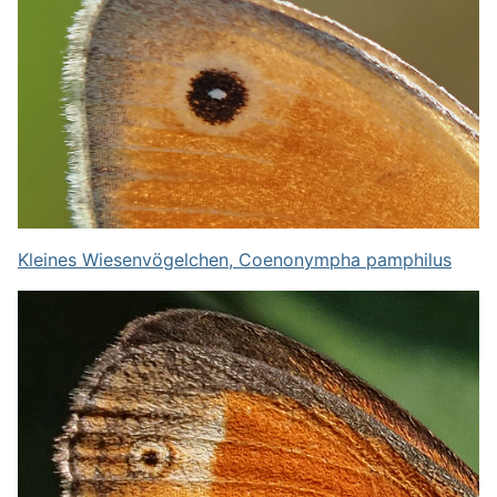
Kleines Wiesenvögelchen, Coenonympha pamphilus