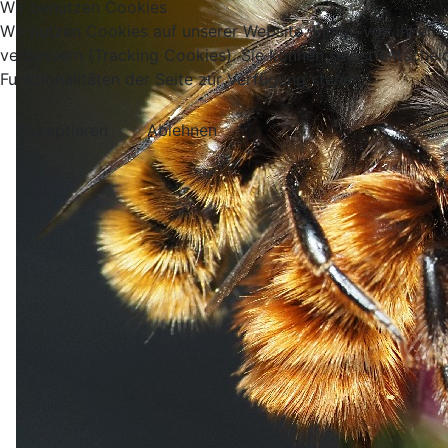
Wir benutzen Cookies
Wir nutzen Cookies auf unserer Website. Einige von ihnen s
verbessern (Tracking Cookies). Sie können selbst entschei
Funktionalitäten der Seite zur Verfügung stehen.
Akzeptieren
Ablehnen