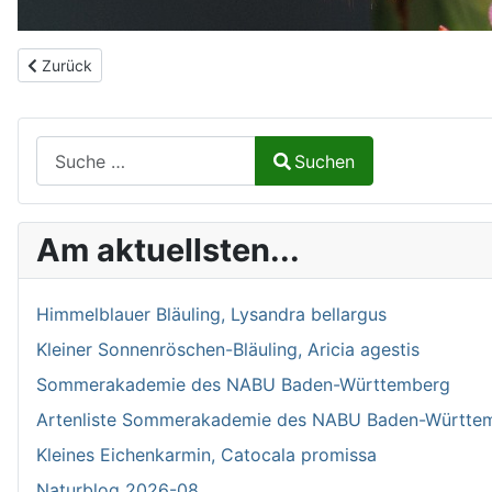
Vorheriger Beitrag: Schmetterlingsvorträge
Zurück
Suchen auf Naturalium.de
Suchen
Type 2 or more characters for results.
Am aktuellsten...
Himmelblauer Bläuling, Lysandra bellargus
Kleiner Sonnenröschen-Bläuling, Aricia agestis
Sommerakademie des NABU Baden-Württemberg
Artenliste Sommerakademie des NABU Baden-Württe
Kleines Eichenkarmin, Catocala promissa
Naturblog 2026-08